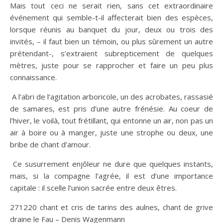
Mais tout ceci ne serait rien, sans cet extraordinaire
événement qui semble-t-il affecterait bien des espèces,
lorsque réunis au banquet du jour, deux ou trois des
invités, – il faut bien un témoin, ou plus sûrement un autre
prétendant-, s’extraient subrepticement de quelques
mètres, juste pour se rapprocher et faire un peu plus
connaissance.
​ A l’abri de l’agitation arboricole, un des acrobates, rassasié
de samares, est pris d’une autre frénésie. Au coeur de
l’hiver, le voilà, tout frétillant, qui entonne un air, non pas un
air à boire ou à manger, juste une strophe ou deux, une
bribe de chant d’amour.
​ Ce susurrement enjôleur ne dure que quelques instants,
mais, si la compagne l’agrée, il est d’une importance
capitale : il scelle l’union sacrée entre deux êtres.
271220 chant et cris de tarins des aulnes, chant de grive
draine le Fau – Denis Wagenmann