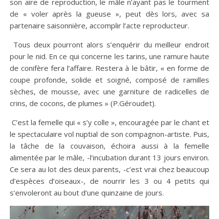
son aire de reproduction, le mâle n’ayant pas le tourment
de « voler après la gueuse », peut dès lors, avec sa
partenaire saisonnière, accomplir l’acte reproducteur.
​ Tous deux pourront alors s’enquérir du meilleur endroit
pour le nid. En ce qui concerne les tarins, une ramure haute
de conifère fera l’affaire. Restera à le bâtir, « en forme de
coupe profonde, solide et soigné, composé de ramilles
sèches, de mousse, avec une garniture de radicelles de
crins, de cocons, de plumes » (P.Géroudet).
​ C’est la femelle qui « s’y colle », encouragée par le chant et
le spectaculaire vol nuptial de son compagnon-artiste. Puis,
la tâche de la couvaison, échoira aussi à la femelle
alimentée par le mâle, -l’incubation durant 13 jours environ.
Ce sera au lot des deux parents, -c’est vrai chez beaucoup
d’espèces d’oiseaux-, de nourrir les 3 ou 4 petits qui
s’envoleront au bout d’une quinzaine de jours.